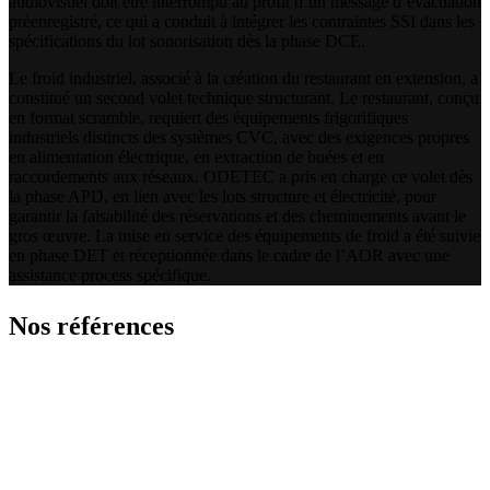
audiovisuel doit être interrompu au profit d’un message d’évacuation
préenregistré, ce qui a conduit à intégrer les contraintes SSI dans les
spécifications du lot sonorisation dès la phase DCE.
Le froid industriel, associé à la création du restaurant en extension, a
constitué un second volet technique structurant. Le restaurant, conçu
en format scramble, requiert des équipements frigorifiques
industriels distincts des systèmes CVC, avec des exigences propres
en alimentation électrique, en extraction de buées et en
raccordements aux réseaux. ODETEC a pris en charge ce volet dès
la phase APD, en lien avec les lots structure et électricité, pour
garantir la faisabilité des réservations et des cheminements avant le
gros œuvre. La mise en service des équipements de froid a été suivie
en phase DET et réceptionnée dans le cadre de l’AOR avec une
assistance process spécifique.
Nos références