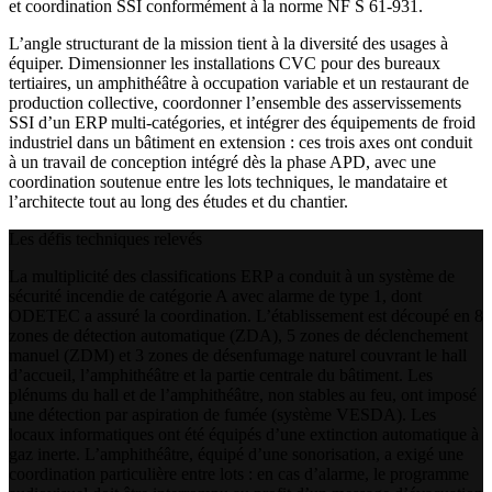
et coordination SSI conformément à la norme NF S 61-931.
L’angle structurant de la mission tient à la diversité des usages à
équiper. Dimensionner les installations CVC pour des bureaux
tertiaires, un amphithéâtre à occupation variable et un restaurant de
production collective, coordonner l’ensemble des asservissements
SSI d’un ERP multi-catégories, et intégrer des équipements de froid
industriel dans un bâtiment en extension : ces trois axes ont conduit
à un travail de conception intégré dès la phase APD, avec une
coordination soutenue entre les lots techniques, le mandataire et
l’architecte tout au long des études et du chantier.
Les défis techniques relevés
La multiplicité des classifications ERP a conduit à un système de
sécurité incendie de catégorie A avec alarme de type 1, dont
ODETEC a assuré la coordination. L’établissement est découpé en 8
zones de détection automatique (ZDA), 5 zones de déclenchement
manuel (ZDM) et 3 zones de désenfumage naturel couvrant le hall
d’accueil, l’amphithéâtre et la partie centrale du bâtiment. Les
plénums du hall et de l’amphithéâtre, non stables au feu, ont imposé
une détection par aspiration de fumée (système VESDA). Les
locaux informatiques ont été équipés d’une extinction automatique à
gaz inerte. L’amphithéâtre, équipé d’une sonorisation, a exigé une
coordination particulière entre lots : en cas d’alarme, le programme