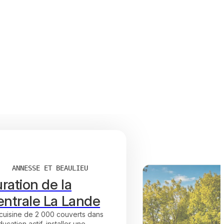
ANNESSE ET BEAULIEU
ration de la
entrale La Lande
 cuisine de 2 000 couverts dans
cation actif, installer une