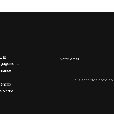
oupe
ngagements
rnance
e
Vous acceptez notre
pol
gences
ejoindre