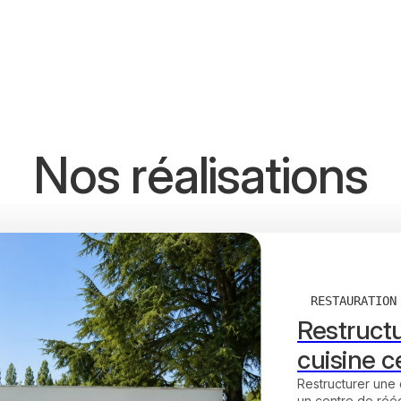
Nos réalisations
RESTAURATION
Restructu
cuisine c
Restructurer une
un centre de réédu