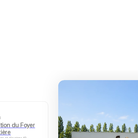
E
tion du Foyer
tière
ge et sécuriser 42