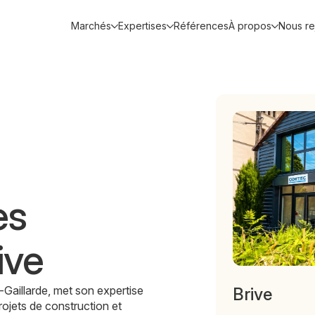
Marchés
Expertises
Références
À propos
Nous re
es
ive
Gaillarde, met son expertise
Brive
projets de construction et