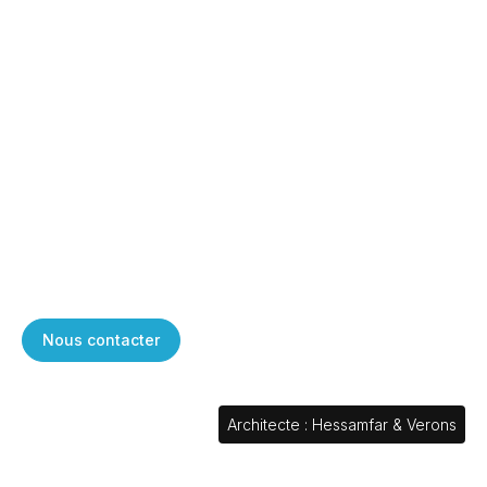
Accueil
Expertises
Voirie Réseaux Divers (VRD)
Voirie, réseaux et
aménagements extérieurs
(VRD)
Nous concevons des voiries et réseaux adaptés aux usages,
aux contraintes du terrain et aux exigences techniques de
chaque opération, afin de garantir des aménagements
fonctionnels, durables et parfaitement coordonnés.
Nous contacter
Architecte : Hessamfar & Verons