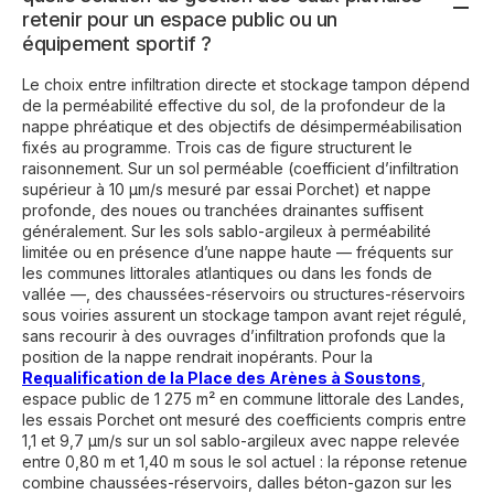
retenir pour un espace public ou un
équipement sportif ?
Le choix entre infiltration directe et stockage tampon dépend
de la perméabilité effective du sol, de la profondeur de la
nappe phréatique et des objectifs de désimperméabilisation
fixés au programme. Trois cas de figure structurent le
raisonnement. Sur un sol perméable (coefficient d’infiltration
supérieur à 10 µm/s mesuré par essai Porchet) et nappe
profonde, des noues ou tranchées drainantes suffisent
généralement. Sur les sols sablo-argileux à perméabilité
limitée ou en présence d’une nappe haute — fréquents sur
les communes littorales atlantiques ou dans les fonds de
vallée —, des chaussées-réservoirs ou structures-réservoirs
sous voiries assurent un stockage tampon avant rejet régulé,
sans recourir à des ouvrages d’infiltration profonds que la
position de la nappe rendrait inopérants. Pour la
Requalification de la Place des Arènes à Soustons
,
espace public de 1 275 m² en commune littorale des Landes,
les essais Porchet ont mesuré des coefficients compris entre
1,1 et 9,7 µm/s sur un sol sablo-argileux avec nappe relevée
entre 0,80 m et 1,40 m sous le sol actuel : la réponse retenue
combine chaussées-réservoirs, dalles béton-gazon sur les