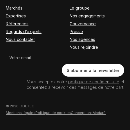
Marchés
Le groupe
Expertises
Nos engagements
Références
Gouvernance
Regards d’experts
Presse
Nous contacter
Nos agences
Nous rejoindre
Newsletter
S'abonner à la newsletter
Vous acceptez notre
politique de confidentialité
et
consentez à recevoir des messages de notre part.
© 2026 ODETEC
Mentions légales
Politique de cookies
Conception: Madaré