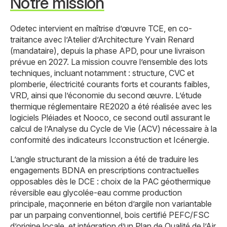
Notre mission
Odetec intervient en maîtrise d’œuvre TCE, en co-
traitance avec l’Atelier d’Architecture Yvain Renard
(mandataire), depuis la phase APD, pour une livraison
prévue en 2027. La mission couvre l’ensemble des lots
techniques, incluant notamment : structure, CVC et
plomberie, électricité courants forts et courants faibles,
VRD, ainsi que l’économie du second œuvre. L’étude
thermique réglementaire RE2020 a été réalisée avec les
logiciels Pléiades et Nooco, ce second outil assurant le
calcul de l’Analyse du Cycle de Vie (ACV) nécessaire à la
conformité des indicateurs Icconstruction et Icénergie.
L’angle structurant de la mission a été de traduire les
engagements BDNA en prescriptions contractuelles
opposables dès le DCE : choix de la PAC géothermique
réversible eau glycolée-eau comme production
principale, maçonnerie en béton d’argile non variantable
par un parpaing conventionnel, bois certifié PEFC/FSC
d’origine locale, et intégration d’un Plan de Qualité de l’Air