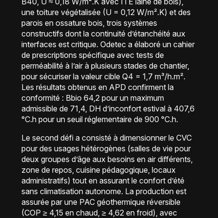
B40, U ≈ 0,18 W/m².K avec ITE laine de bois),
une toiture végétalisée (U = 0,12 W/m².K) et des
parois en ossature bois, trois systèmes
constructifs dont la continuité d’étanchéité aux
interfaces est critique. Odetec a élaboré un cahier
de prescriptions spécifique avec tests de
perméabilité à l’air à plusieurs stades de chantier,
pour sécuriser la valeur cible Q4 = 1,7 m³/h.m².
Les résultats obtenus en APD confirment la
conformité : Bbio 64,2 pour un maximum
admissible de 71,4, DH d’inconfort estival à 407,6
°C.h pour un seuil réglementaire de 900 °C.h.
Le second défi a consisté à dimensionner le CVC
pour des usages hétérogènes (salles de vie pour
deux groupes d’âge aux besoins en air différents,
zone de repos, cuisine pédagogique, locaux
administratifs) tout en assurant le confort d’été
sans climatisation autonome. La production est
assurée par une PAC géothermique réversible
(COP ≥ 4,15 en chaud, ≥ 4,62 en froid), avec