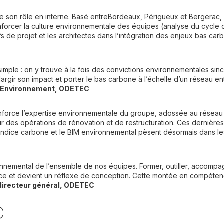
 son rôle en interne. Basé entreBordeaux, Périgueux et Bergerac, i
cer la culture environnementale des équipes (analyse du cycle de
 de projet et les architectes dans l’intégration des enjeux bas ca
simple : on y trouve à la fois des convictions environnementales sin
largir son impact et porter le bas carbone à l’échelle d’un réseau e
 Environnement, ODETEC
nforce l’expertise environnementale du groupe, adossée au réseau 
ur des opérations de rénovation et de restructuration. Ces dernière
’indice carbone et le BIM environnemental pèsent désormais dans le
onnemental de l’ensemble de nos équipes. Former, outiller, accompag
e et devient un réflexe de conception. Cette montée en compétence
directeur général, ODETEC
C