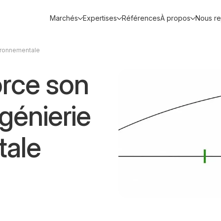
Marchés
Expertises
Références
À propos
Nous re
ironnementale
rce son
génierie
tale