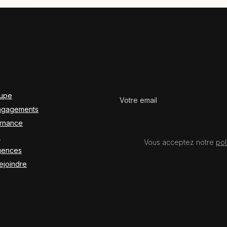
oupe
ngagements
rnance
e
Vous acceptez notre
pol
gences
ejoindre