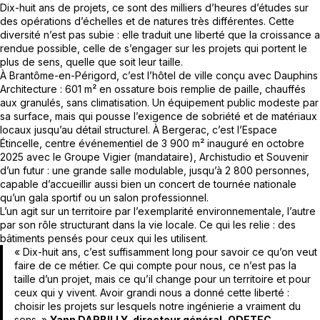
Dix-huit ans de projets, ce sont des milliers d’heures d’études sur
des opérations d’échelles et de natures très différentes. Cette
diversité n’est pas subie : elle traduit une liberté que la croissance a
rendue possible, celle de s’engager sur les projets qui portent le
plus de sens, quelle que soit leur taille.
À Brantôme-en-Périgord, c’est l’hôtel de ville conçu avec Dauphins
Architecture : 601 m² en ossature bois remplie de paille, chauffés
aux granulés, sans climatisation. Un équipement public modeste par
sa surface, mais qui pousse l’exigence de sobriété et de matériaux
locaux jusqu’au détail structurel. À Bergerac, c’est l’Espace
Étincelle, centre événementiel de 3 900 m² inauguré en octobre
2025 avec le Groupe Vigier (mandataire), Archistudio et Souvenir
d’un futur : une grande salle modulable, jusqu’à 2 800 personnes,
capable d’accueillir aussi bien un concert de tournée nationale
qu’un gala sportif ou un salon professionnel.
L’un agit sur un territoire par l’exemplarité environnementale, l’autre
par son rôle structurant dans la vie locale. Ce qui les relie : des
bâtiments pensés pour ceux qui les utilisent.
« Dix-huit ans, c’est suffisamment long pour savoir ce qu’on veut
faire de ce métier. Ce qui compte pour nous, ce n’est pas la
taille d’un projet, mais ce qu’il change pour un territoire et pour
ceux qui y vivent. Avoir grandi nous a donné cette liberté :
choisir les projets sur lesquels notre ingénierie a vraiment du
sens. »
Yann DARBILLY, directeur général, ODETEC